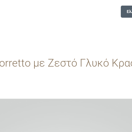
Ελ
orretto με Ζεστό Γλυκό Κρα