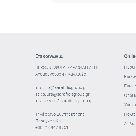
Επικοινωνία
Οnli
Προϋπ
ΒΕRSON ΑΦΟΙ Κ. ΣΑΡΑΦΙΔΗ ΑΕΒΕ
Αγαμέμνονος 47 Καλλιθέα
Επιλο
Επιστ
info.jura@sarafidisgroup.gr
sales.jura@sarafidisgroup.gr
Όροι 
jura.service@sarafidisgroup.gr
Υπανα
Τηλέφωνο Εξυπηρέτησης
Πολιτ
Παραγγελιών
Δήλωσ
+30 210947 8761