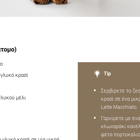
άτομο)
so
Tip
 γλυκό κρασί
Σερβίρετε το ζε
γλυκού μέλι
κρασί σε ένα μικ
Latte Μacchiato.
Γαρνίρετε με έν
κλωναράκι κανέλ
φέτα πορτοκαλιο
 γλυκό κρασί σε μία μικρή