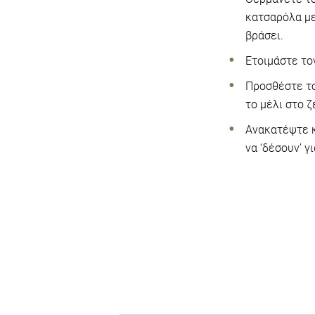
κατσαρόλα με
βράσει.
Ετοιμάστε το
Προσθέστε το
το μέλι στο ζ
Ανακατέψτε κ
να ‘δέσουν’ γ