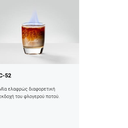
γή
C-52
Μία ελαφρώς διαφορετική
εκδοχή του φλογερού ποτού.