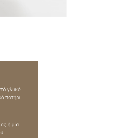
στό γλυκό
ρό ποτήρι
α
ας ή μία
ύ.