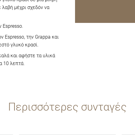
 λαβή μέχρι σχεδόν να
ν Εspresso.
ν Εspresso, την Grappa και
εστό γλυκό κρασί.
αλά και αφήστε τα υλικά
ια 10 λεπτά.
Περισσότερες συνταγές