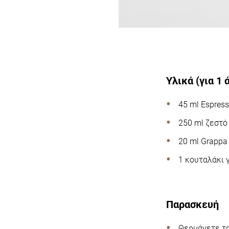
Υλικά (για 1 
45 ml Εspres
250 ml ζεστό
20 ml Grappa
1 κουταλάκι 
Παρασκευή
Θερμάνετε το