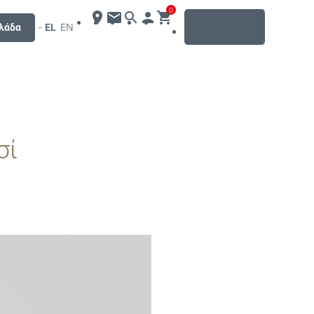
0
MENU
-
EL
EN
λάδα
σί